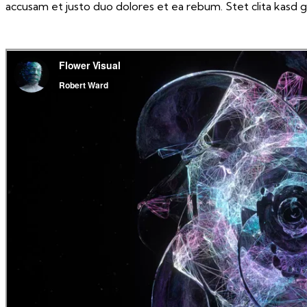
accusam et justo duo dolores et ea rebum. Stet clita kasd 