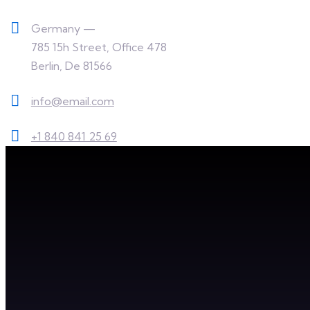
Germany —
785 15h Street, Office 478
Berlin, De 81566
info@email.com
+1 840 841 25 69